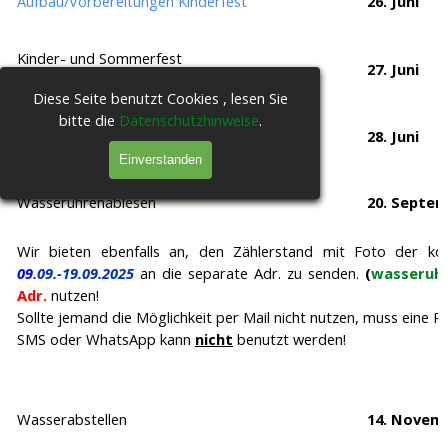
Aufbau/Vorbereitungen Kinderfest
26. Juni
Kinder- und Sommerfest
27. Juni
(unter Vorbehalt,
Webseite/Aushänge
beachten!)
Diese Seite benutzt Cookies , lesen Sie
bitte die
Datenschutzhinweise
.
Abbau aller Dinge vom Kinderfest
28. Juni
Einverstanden
Wasseruhrenablesen
20. Septe
Wir bieten ebenfalls an, den Zählerstand mit Foto der ko
09
.09.-19.09.2025
an die separate Adr. zu senden.
(
wasseruhr
Adr.
nutzen!
Sollte jemand die Möglichkeit per Mail nicht nutzen, muss eine
SMS oder WhatsApp kann
nicht
benutzt werden!
Wasserabstellen
14. Novem