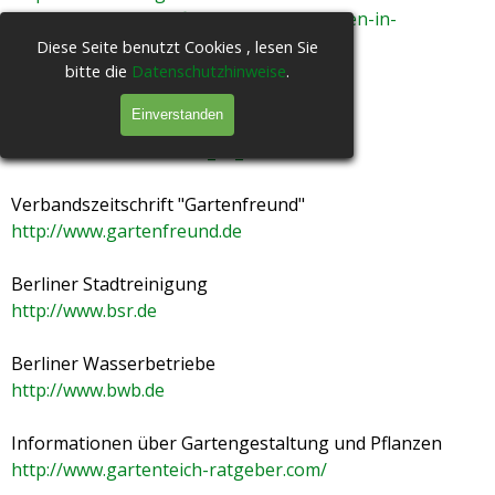
neukoelln.de/media/files/wegweiser-bauen-in-
neukoellner-kleingaerten-web.pdf
Diese Seite benutzt Cookies , lesen Sie
bitte die
Datenschutzhinweise
.
Was tun wenn es brennt?
Einverstanden
http://www.berliner-
feuerwehr.de/verhalten_im_branfa.html
Verbandszeitschrift "Gartenfreund"
http://www.gartenfreund.de
Berliner Stadtreinigung
http://www.bsr.de
Berliner Wasserbetriebe
http://www.bwb.de
Informationen über Gartengestaltung und Pflanzen
http://www.gartenteich-ratgeber.com/